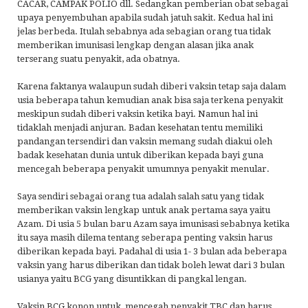
CACAR, CAMPAK POLIO dll. Sedangkan pemberian obat sebagai
upaya penyembuhan apabila sudah jatuh sakit. Kedua hal ini
jelas berbeda. Itulah sebabnya ada sebagian orang tua tidak
memberikan imunisasi lengkap dengan alasan jika anak
terserang suatu penyakit, ada obatnya.
Karena faktanya walaupun sudah diberi vaksin tetap saja dalam
usia beberapa tahun kemudian anak bisa saja terkena penyakit
meskipun sudah diberi vaksin ketika bayi. Namun hal ini
tidaklah menjadi anjuran. Badan kesehatan tentu memiliki
pandangan tersendiri dan vaksin memang sudah diakui oleh
badak kesehatan dunia untuk diberikan kepada bayi guna
mencegah beberapa penyakit umumnya penyakit menular.
Saya sendiri sebagai orang tua adalah salah satu yang tidak
memberikan vaksin lengkap untuk anak pertama saya yaitu
Azam. Di usia 5 bulan baru Azam saya imunisasi sebabnya ketika
itu saya masih dilema tentang seberapa penting vaksin harus
diberikan kepada bayi. Padahal di usia 1- 3 bulan ada beberapa
vaksin yang harus diberikan dan tidak boleh lewat dari 3 bulan
usianya yaitu BCG yang disuntikkan di pangkal lengan.
Vaksin BCG konon untuk mencegah penyakit TBC dan harus