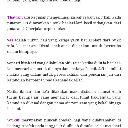
lain-lain yang menggugurkan ibadah haji.
Thawaf
yaitu kegiatan mengelilingi ka'bah sebanyak 7 kali. Pada
putaran 1-3 disarankan untuk berlari-lari kecil sedangkan dari
putaran 4-7 berjalan seperti biasa.
Sa'i
adalah rukun haji yang ketiga yaitu berlari-lari dari bukit
safa ke marwa. Disini anak-anak diajarkan untuk berusaha
dalam hidupnya.
Seperti kisah sa'i yang dilakukan Siti Hajar ketika dulu ia berlari-
lari mencari air untuk dirinya dan anaknya Ismail. Sa'i memiliki
makna yang dalam untuk proses ikhtiar dan pencarian jati diri
kemudian berpasrah pada kehendak Allah.
Ketika ikhtiar dan do'a dilakukan maka disitulah rahmat Allah
turun berupa air yang memancar dari tumit kaki Ismail yang
kemudian dikenal dengan nama air zam-zam yang kekal hingga
hari ini.
Wukuf
merupakan puncak ibadah haji yang dilaksanakan di
Padang Arafah pada tanggal 9 djulhijah dimulai sejak matahari